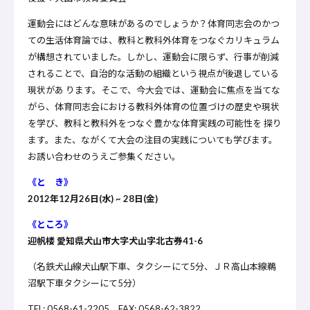
運動会にはどんな意味があるのでしょうか？体育同志会のかつ
ての生活体育論では、教科と教科外体育をつなぐカリキュラム
が構想されていました。しかし、運動会に限らず、行事が削減
されることで、自治的な活動の組織という視点が後退している
現状があ ります。そこで、今大会では、運動会に焦点を当てな
がら、体育同志会における教科外体育の位置づけの歴史や現状
を学び、教科と教科外をつなぐ豊かな体育実践の可能性を 探り
ます。また、ながくて大会の注目の実践についても学びます。
お誘い合わせのうえご参集ください。
《と き》
2012年12月26日(水) ~ 28日(金)
《ところ》
迎帆楼
愛知県犬山市大字犬山字北古券41-6
（名鉄犬山線犬山駅下車、タクシーにて5分、ＪＲ高山本線鵜
沼駅下車タクシーにて5分）
TEL: 0568-61-2205 FAX: 0568-62-3822