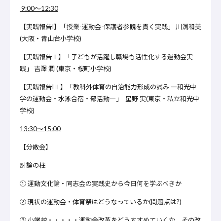
9:00～12:30
【実践報告I】「授業-運動会-保護者参観を貫く実践」 川渕和美
(大阪・青山台小学校)
【実践報告Ⅱ】「子どもが活躍し職場も活性化する運動会実
践」 吉澤 潤 (東京・桜町小学校)
【実践報告IⅡ】「教科外体育の自治能力形成の試み ―和光中
学の運動会・水泳合宿・部活動―」 星野 実(東京・私立和光中
学校)
13:30～15:00
【分散会】
討論の柱
① 運動文化論・同志会の実践史から今日何を学ぶべきか
② 現状の運動会・体育祭はどうなっているか(問題点は?)
③ 小学校・・・・・運動会改革をどうすすめていくか、その改