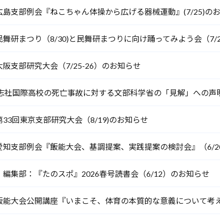
島支部例会『ねこちゃん体操から広げる器械運動』(7/25)の
舞研まつり（8/30)と民舞研まつりに向け踊ってみよう会（7/2
阪支部研究大会（7/25-26）のお知らせ
志社国際高校の死亡事故に対する文部科学省の「見解」への声明(6
33回東京支部研究大会（8/19)のお知らせ
愛知支部例会『飯能大会、基調提案、実践提案の検討会』（6/2
編集部：『たのスポ』2026春号読書会（6/12）のお知らせ
飯能大会公開講座『いまこそ、体育の本質的な意義について考えよ