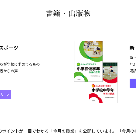
書籍・出版物
スポーツ
新
新
ちが学校に求めてるもの
年
者からの声
購
入
のポイントが一目でわかる「今月の授業」を公開しています。
「今月の