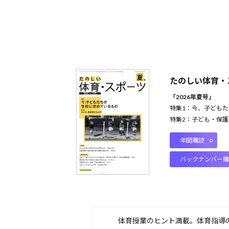
たのしい体育・
「
2026
年夏号」
特集
1
：今、子どもた
特集
2
：子ども・保護
年間購読
バックナンバー購
体育授業のヒント満載。体育指導