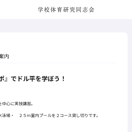
学校体育研究同志会
案内
ポ』でドル平を学ぼう！
を中心に実技講習。
水泳場・ ２５ｍ室内プールを２コース貸し切りです。