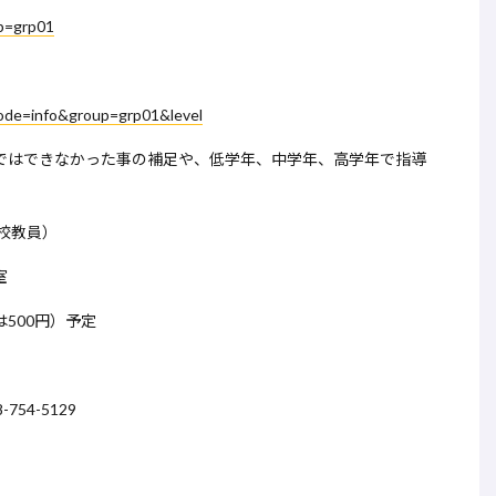
up=grp01
mode=info&group=grp01&level
ではできなかった事の補足や、低学年、中学年、高学年で指導
校教員）
室
500円）予定
54-5129