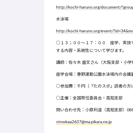
http://kochi-haruno.org/document/?gro
水泳場
http://kochi-haruno.org/event/?id=34&
○１３；００～１７：００ 座学、実技
する内容・系統性について学びます。
講師：佐々木 盛文さん（大阪支部・小学
座学会場：春野運動公園水泳場内の会議
○参加費：千円（『たのスポ』読者の方は
○主催：全国常任委員会・高知支部
問い合わせ先：小原利道（高知支部）088-7
stnwkaa2637@ma.pikara.ne.jp